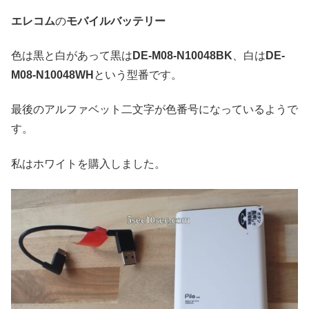
エレコム
の
モバイルバッテリー
色は黒と白があって黒は
DE-M08-N10048BK
、白は
DE-
M08-N10048WH
という型番です。
最後のアルファベット二文字が色番号になっているようで
す。
私はホワイトを購入しました。