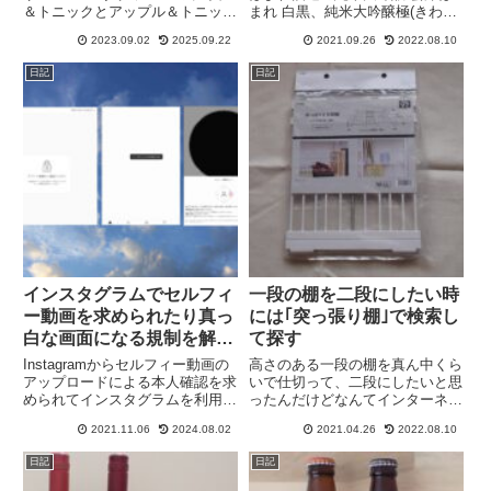
＆トニックとアップル＆トニック
まれ 白黒、純米大吟醸極(きわみ)
とレモン＆ジンジャの3種類を購
と純米大吟醸 極 黒ラベルを飲ん
2023.09.02
2025.09.22
2021.09.26
2022.08.10
入して飲んでみた感想をレビュー
でみた感想をレビューしていま
しています。0.00%のノンアルコ
す。純米大吟醸なのにデイリー日
日記
日記
ールなのにカクテルみたいに満足
本酒にできるお手頃さで、フルー
感があります。
ティー感ある香りの良い日本酒で
す。
インスタグラムでセルフィ
一段の棚を二段にしたい時
ー動画を求められたり真っ
には｢突っ張り棚｣で検索し
白な画面になる規制を解決
て探す
できた
Instagramからセルフィー動画の
高さのある一段の棚を真ん中くら
アップロードによる本人確認を求
いで仕切って、二段にしたいと思
められてインスタグラムを利用で
ったんだけどなんてインターネッ
きない規制がかかった時の解決方
ト検索すれば目的に合ったアイテ
2021.11.06
2024.08.02
2021.04.26
2022.08.10
法と今後の対策です。真っ白な画
ムを見つけられるのか、｢棚 仕
面になったり、フィードをリフレ
切り｣くらいしか言葉が思いつか
日記
日記
ッシュできませんでしたと表示さ
なくて、それで検索しても全然出
れることもあります。
てこない。その言葉で検索する