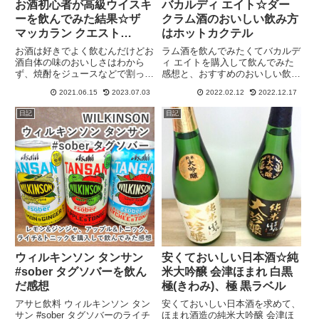
お酒初心者が高級ウイスキ
バカルディ エイト☆ダー
ーを飲んでみた結果☆ザ
クラム酒のおいしい飲み方
マッカラン クエスト
はホットカクテル
700ml
お酒は好きでよく飲むんだけどお
ラム酒を飲んでみたくてバカルデ
酒自体の味のおいしさはわから
ィ エイトを購入して飲んでみた
ず、焼酎をジュースなどで割って
感想と、おすすめのおいしい飲み
甘くして飲むのが私の、お酒をお
方をレポートしています。最低8
2021.06.15
2023.07.03
2022.02.12
2022.12.17
いしく感じる飲み方です。そこに
年以上オーク樽熟成させた定番の
矛盾していると思いますが(笑)ウ
ダークラム酒です。ラム酒はお菓
日記
日記
イスキーを薄めないで氷なしでス
子の風味づけによく使用されてい
トレートで飲むのも好きです。
るから親しみやすい味です。
5...
ウィルキンソン タンサン
安くておいしい日本酒☆純
#sober タグソバーを飲ん
米大吟醸 会津ほまれ 白黒
だ感想
極(きわみ)、極 黒ラベル
アサヒ飲料 ウィルキンソン タン
安くておいしい日本酒を求めて、
サン #sober タグソバーのライチ
ほまれ酒造の純米大吟醸 会津ほ