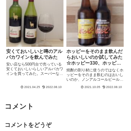
と...
安くておいしいと噂のアル
ホッピーをそのまま飲んだ
パカワインを飲んでみた
らおいしいのか試してみた
☆ホッピー330、ホッピー
安い店なら500円台で売っている
ブラック
安くておいしいらしいアルパカワ
焼酎の割り材に使うのではなくホ
インを買ってみた。スーパーなど
ッピーをそのまま飲むのはおいし
の店頭で買えます。元は主にビー
いのか、ノンアルコールビールの
ルを飲んでいました、しかし次の
代わりになるのかと興味を持ち、
日壮大にだるく、私はお酒に弱い
2021.04.25
2022.08.10
2021.10.05
2022.08.10
ホッピーの白と黒、ホッピービバ
のだと思っていたのですが焼酎に
レッジ株式会社 ホッピー330、ホ
変えたところ、次の日何事もな...
ッピーブラックを飲んでみた感想
をレビューしています。
コメント
コメントをどうぞ