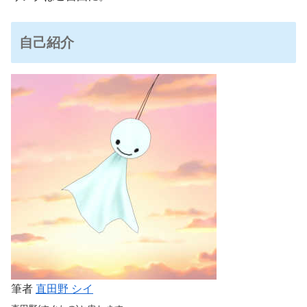
自己紹介
筆者
直田野 シイ