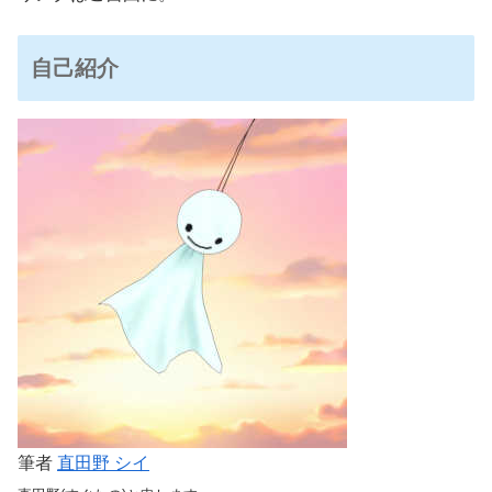
自己紹介
筆者
直田野 シイ