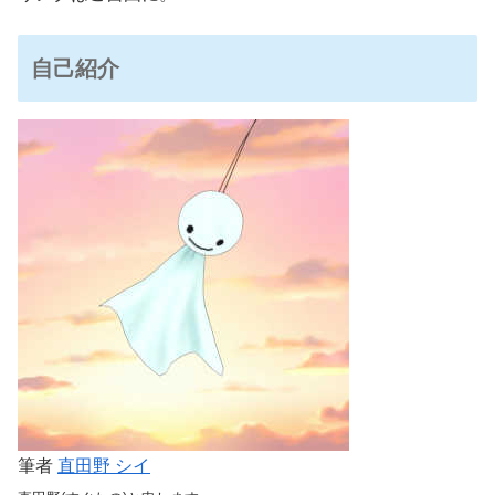
自己紹介
筆者
直田野 シイ